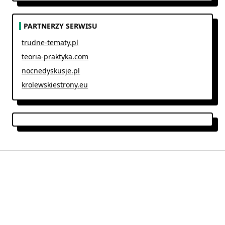
PARTNERZY SERWISU
trudne-tematy.pl
teoria-praktyka.com
nocnedyskusje.pl
krolewskiestrony.eu