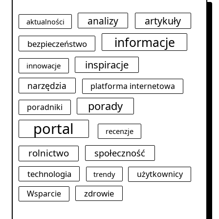
analizy
artykuły
aktualności
informacje
bezpieczeństwo
inspiracje
innowacje
narzędzia
platforma internetowa
porady
poradniki
portal
recenzje
rolnictwo
społeczność
technologia
użytkownicy
trendy
zdrowie
Wsparcie