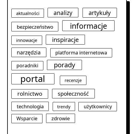
analizy
artykuły
aktualności
informacje
bezpieczeństwo
inspiracje
innowacje
narzędzia
platforma internetowa
porady
poradniki
portal
recenzje
rolnictwo
społeczność
technologia
użytkownicy
trendy
zdrowie
Wsparcie