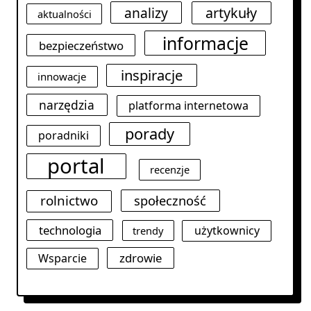
analizy
artykuły
aktualności
informacje
bezpieczeństwo
inspiracje
innowacje
narzędzia
platforma internetowa
porady
poradniki
portal
recenzje
rolnictwo
społeczność
technologia
użytkownicy
trendy
zdrowie
Wsparcie