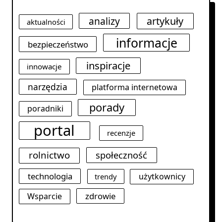
analizy
artykuły
aktualności
informacje
bezpieczeństwo
inspiracje
innowacje
narzędzia
platforma internetowa
porady
poradniki
portal
recenzje
rolnictwo
społeczność
technologia
użytkownicy
trendy
zdrowie
Wsparcie