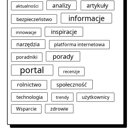
analizy
artykuły
aktualności
informacje
bezpieczeństwo
inspiracje
innowacje
narzędzia
platforma internetowa
porady
poradniki
portal
recenzje
rolnictwo
społeczność
technologia
użytkownicy
trendy
zdrowie
Wsparcie