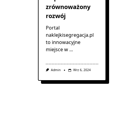
zrównoważony
rozwój
Portal
naklejkisegregacja.pl
to innowacyjne
miejsce w
...
Admin
Wrz 6, 2024