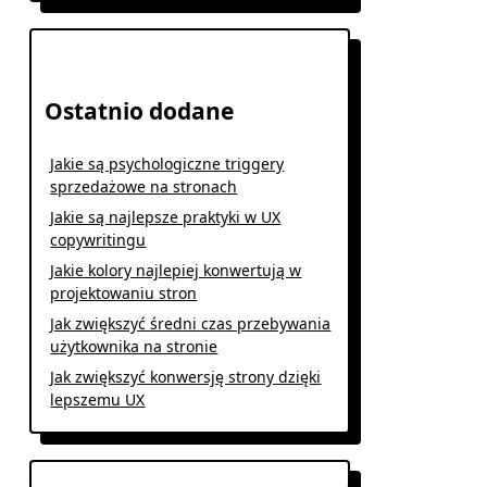
Ostatnio dodane
Jakie są psychologiczne triggery
sprzedażowe na stronach
Jakie są najlepsze praktyki w UX
copywritingu
Jakie kolory najlepiej konwertują w
projektowaniu stron
Jak zwiększyć średni czas przebywania
użytkownika na stronie
Jak zwiększyć konwersję strony dzięki
lepszemu UX