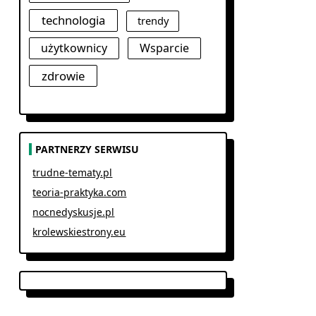
technologia
trendy
użytkownicy
Wsparcie
zdrowie
PARTNERZY SERWISU
trudne-tematy.pl
teoria-praktyka.com
nocnedyskusje.pl
krolewskiestrony.eu