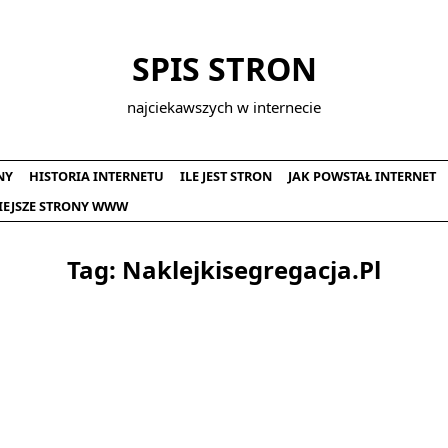
SPIS STRON
najciekawszych w internecie
NY
HISTORIA INTERNETU
ILE JEST STRON
JAK POWSTAŁ INTERNET
IEJSZE STRONY WWW
Tag:
Naklejkisegregacja.pl