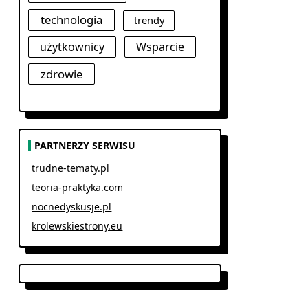
technologia
trendy
użytkownicy
Wsparcie
zdrowie
PARTNERZY SERWISU
trudne-tematy.pl
teoria-praktyka.com
nocnedyskusje.pl
krolewskiestrony.eu