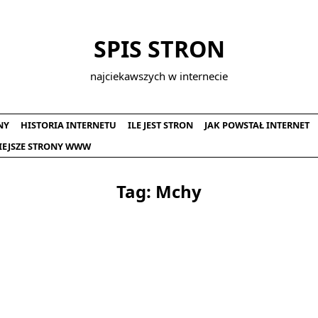
SPIS STRON
najciekawszych w internecie
NY
HISTORIA INTERNETU
ILE JEST STRON
JAK POWSTAŁ INTERNET
IEJSZE STRONY WWW
Tag:
Mchy