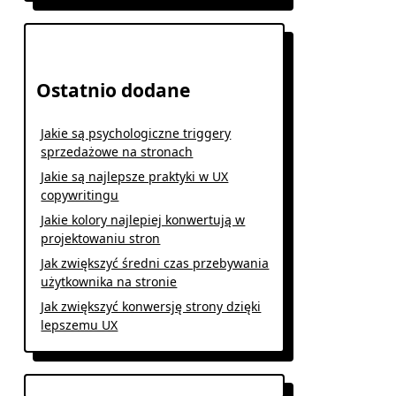
Ostatnio dodane
Jakie są psychologiczne triggery
sprzedażowe na stronach
Jakie są najlepsze praktyki w UX
copywritingu
Jakie kolory najlepiej konwertują w
projektowaniu stron
Jak zwiększyć średni czas przebywania
użytkownika na stronie
Jak zwiększyć konwersję strony dzięki
lepszemu UX