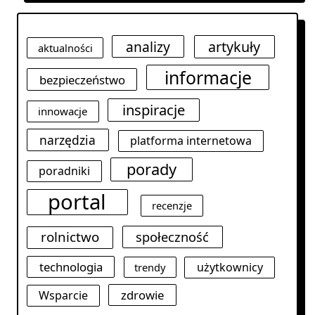
analizy
artykuły
aktualności
informacje
bezpieczeństwo
inspiracje
innowacje
narzędzia
platforma internetowa
porady
poradniki
portal
recenzje
rolnictwo
społeczność
technologia
użytkownicy
trendy
zdrowie
Wsparcie