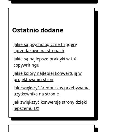
Ostatnio dodane
Jakie są psychologiczne triggery
sprzedażowe na stronach
Jakie są najlepsze praktyki w UX
copywritingu
Jakie kolory najlepiej konwertują w
projektowaniu stron
Jak zwiększyć średni czas przebywania
użytkownika na stronie
Jak zwiększyć konwersję strony dzięki
lepszemu UX