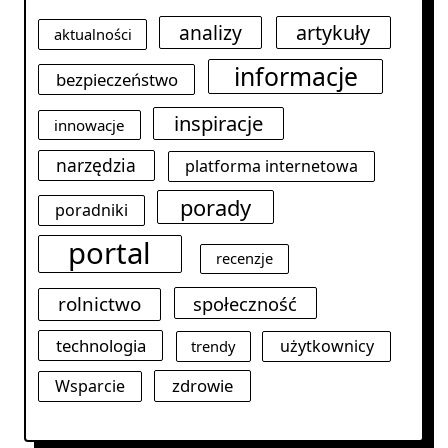
analizy
artykuły
aktualności
informacje
bezpieczeństwo
inspiracje
innowacje
narzędzia
platforma internetowa
porady
poradniki
portal
recenzje
rolnictwo
społeczność
technologia
użytkownicy
trendy
zdrowie
Wsparcie