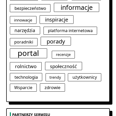
informacje
bezpieczeństwo
inspiracje
innowacje
narzędzia
platforma internetowa
porady
poradniki
portal
recenzje
rolnictwo
społeczność
technologia
użytkownicy
trendy
zdrowie
Wsparcie
PARTNERZY SERWISU