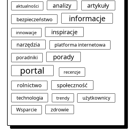
analizy
artykuły
aktualności
informacje
bezpieczeństwo
inspiracje
innowacje
narzędzia
platforma internetowa
porady
poradniki
portal
recenzje
rolnictwo
społeczność
technologia
użytkownicy
trendy
zdrowie
Wsparcie