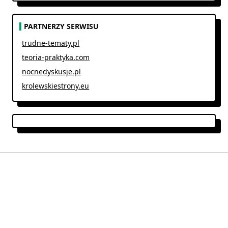
PARTNERZY SERWISU
trudne-tematy.pl
teoria-praktyka.com
nocnedyskusje.pl
krolewskiestrony.eu