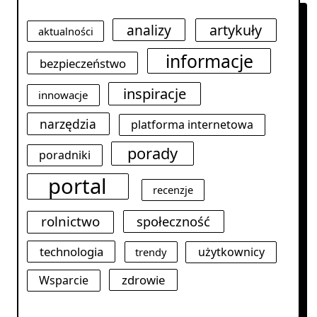
analizy
artykuły
aktualności
informacje
bezpieczeństwo
inspiracje
innowacje
narzędzia
platforma internetowa
porady
poradniki
portal
recenzje
rolnictwo
społeczność
technologia
użytkownicy
trendy
zdrowie
Wsparcie