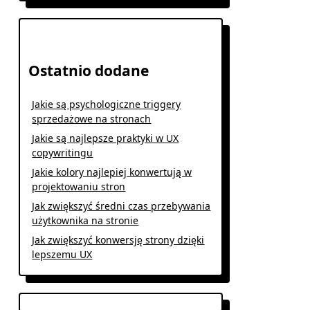
Ostatnio dodane
Jakie są psychologiczne triggery
sprzedażowe na stronach
Jakie są najlepsze praktyki w UX
copywritingu
Jakie kolory najlepiej konwertują w
projektowaniu stron
Jak zwiększyć średni czas przebywania
użytkownika na stronie
Jak zwiększyć konwersję strony dzięki
lepszemu UX