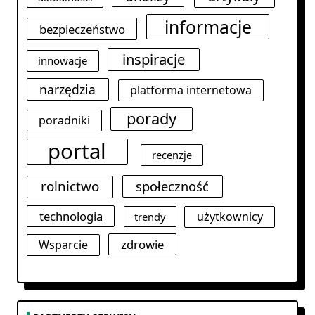
informacje
bezpieczeństwo
inspiracje
innowacje
narzędzia
platforma internetowa
porady
poradniki
portal
recenzje
rolnictwo
społeczność
technologia
użytkownicy
trendy
zdrowie
Wsparcie