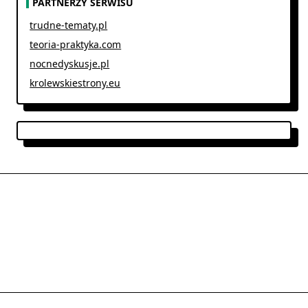
PARTNERZY SERWISU
trudne-tematy.pl
teoria-praktyka.com
nocnedyskusje.pl
krolewskiestrony.eu