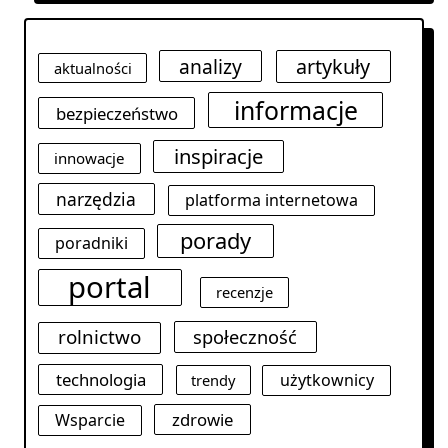
analizy
artykuły
aktualności
informacje
bezpieczeństwo
inspiracje
innowacje
narzędzia
platforma internetowa
porady
poradniki
portal
recenzje
rolnictwo
społeczność
technologia
użytkownicy
trendy
zdrowie
Wsparcie