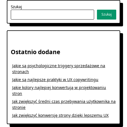
Szukaj
Szukaj
Ostatnio dodane
Jakie są psychologiczne triggery sprzedażowe na
stronach
Jakie są najlepsze praktyki w UX copywritingu
Jakie kolory najlepiej konwertują w projektowaniu
stron
Jak zwiększyć średni czas przebywania użytkownika na
stronie
Jak zwiększyć konwersję strony dzięki lepszemu UX