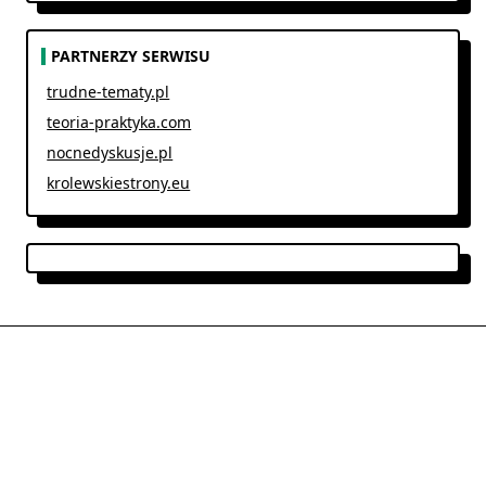
PARTNERZY SERWISU
trudne-tematy.pl
teoria-praktyka.com
nocnedyskusje.pl
krolewskiestrony.eu