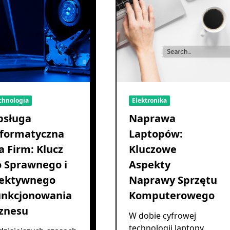
chnologia
Elektronika
bsługa
Naprawa
nformatyczna
Laptopów:
a Firm: Klucz
Kluczowe
 Sprawnego i
Aspekty
fektywnego
Naprawy Sprzętu
unkcjonowania
Komputerowego
znesu
W dobie cyfrowej
technologii laptopy