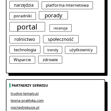
narzędzia
platforma internetowa
porady
poradniki
portal
recenzje
rolnictwo
społeczność
technologia
użytkownicy
trendy
zdrowie
Wsparcie
PARTNERZY SERWISU
trudne-tematy.pl
teoria-praktyka.com
nocnedyskusje.pl