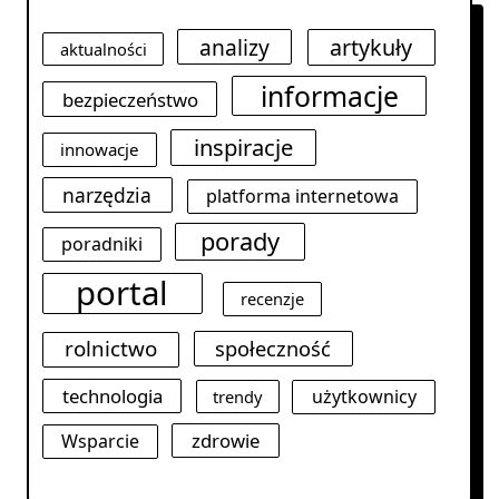
analizy
artykuły
aktualności
informacje
bezpieczeństwo
inspiracje
innowacje
narzędzia
platforma internetowa
porady
poradniki
portal
recenzje
rolnictwo
społeczność
technologia
użytkownicy
trendy
zdrowie
Wsparcie