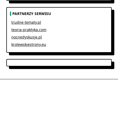
PARTNERZY SERWISU
trudne-tematy.pl
teoria-praktyka.com
nocnedyskusje.pl
krolewskiestrony.eu