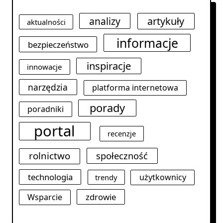
analizy
artykuły
aktualności
informacje
bezpieczeństwo
inspiracje
innowacje
narzędzia
platforma internetowa
porady
poradniki
portal
recenzje
rolnictwo
społeczność
technologia
użytkownicy
trendy
zdrowie
Wsparcie