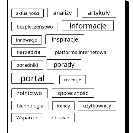
analizy
artykuły
aktualności
informacje
bezpieczeństwo
inspiracje
innowacje
narzędzia
platforma internetowa
porady
poradniki
portal
recenzje
rolnictwo
społeczność
technologia
użytkownicy
trendy
zdrowie
Wsparcie