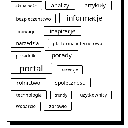
analizy
artykuły
aktualności
informacje
bezpieczeństwo
inspiracje
innowacje
narzędzia
platforma internetowa
porady
poradniki
portal
recenzje
rolnictwo
społeczność
technologia
użytkownicy
trendy
zdrowie
Wsparcie