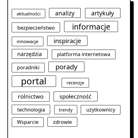
analizy
artykuły
aktualności
informacje
bezpieczeństwo
inspiracje
innowacje
narzędzia
platforma internetowa
porady
poradniki
portal
recenzje
rolnictwo
społeczność
technologia
użytkownicy
trendy
zdrowie
Wsparcie