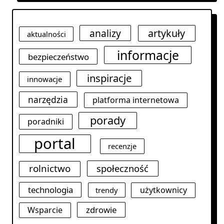
analizy
artykuły
aktualności
informacje
bezpieczeństwo
inspiracje
innowacje
narzędzia
platforma internetowa
porady
poradniki
portal
recenzje
rolnictwo
społeczność
technologia
użytkownicy
trendy
zdrowie
Wsparcie