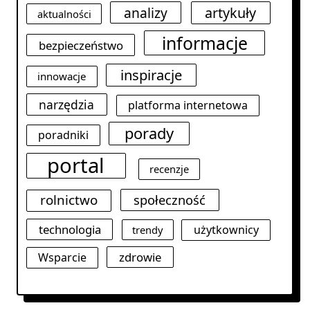
analizy
artykuły
aktualności
informacje
bezpieczeństwo
inspiracje
innowacje
narzędzia
platforma internetowa
porady
poradniki
portal
recenzje
rolnictwo
społeczność
technologia
użytkownicy
trendy
zdrowie
Wsparcie