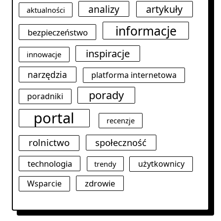
analizy
artykuły
aktualności
informacje
bezpieczeństwo
inspiracje
innowacje
narzędzia
platforma internetowa
porady
poradniki
portal
recenzje
rolnictwo
społeczność
technologia
użytkownicy
trendy
zdrowie
Wsparcie