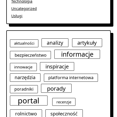
Technologia
Uncategorized
Usługi
analizy
artykuły
aktualności
informacje
bezpieczeństwo
inspiracje
innowacje
narzędzia
platforma internetowa
porady
poradniki
portal
recenzje
rolnictwo
społeczność