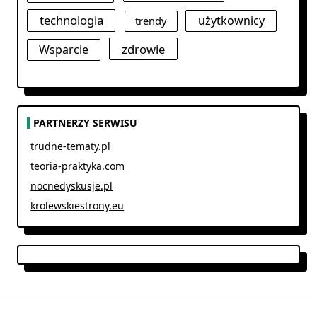
technologia
użytkownicy
trendy
zdrowie
Wsparcie
PARTNERZY SERWISU
trudne-tematy.pl
teoria-praktyka.com
nocnedyskusje.pl
krolewskiestrony.eu