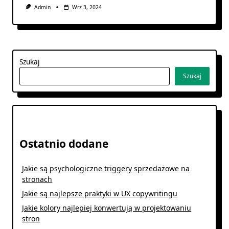
Admin
Wrz 3, 2024
Szukaj
Szukaj
Ostatnio dodane
Jakie są psychologiczne triggery sprzedażowe na
stronach
Jakie są najlepsze praktyki w UX copywritingu
Jakie kolory najlepiej konwertują w projektowaniu
stron