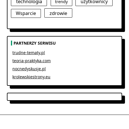
technologia
użytkownicy
trendy
zdrowie
Wsparcie
PARTNERZY SERWISU
trudne-tematy.pl
teoria-praktyka.com
nocnedyskusje.pl
krolewskiestrony.eu