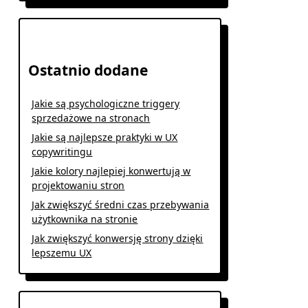
Ostatnio dodane
Jakie są psychologiczne triggery
sprzedażowe na stronach
Jakie są najlepsze praktyki w UX
copywritingu
Jakie kolory najlepiej konwertują w
projektowaniu stron
Jak zwiększyć średni czas przebywania
użytkownika na stronie
Jak zwiększyć konwersję strony dzięki
lepszemu UX