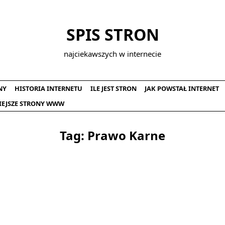
SPIS STRON
najciekawszych w internecie
NY
HISTORIA INTERNETU
ILE JEST STRON
JAK POWSTAŁ INTERNET
IEJSZE STRONY WWW
Tag:
Prawo Karne