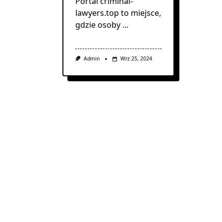
Portal criminal-
lawyers.top to miejsce,
gdzie osoby
...
Admin
Wrz 25, 2024