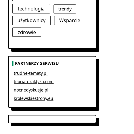
technologia
trendy
użytkownicy
Wsparcie
zdrowie
PARTNERZY SERWISU
trudne-tematy.pl
teoria-praktyka.com
nocnedyskusje.pl
krolewskiestrony.eu