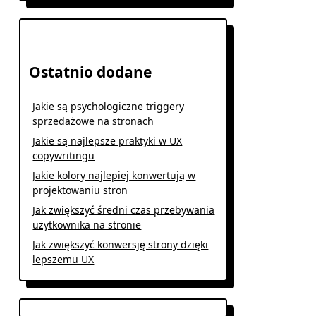
Ostatnio dodane
Jakie są psychologiczne triggery
sprzedażowe na stronach
Jakie są najlepsze praktyki w UX
copywritingu
Jakie kolory najlepiej konwertują w
projektowaniu stron
Jak zwiększyć średni czas przebywania
użytkownika na stronie
Jak zwiększyć konwersję strony dzięki
lepszemu UX