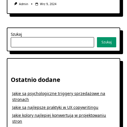
Admin
Wrz 9, 2024
Szukaj
Szukaj
Ostatnio dodane
Jakie są psychologiczne triggery sprzedażowe na
stronach
Jakie są najlepsze praktyki w UX copywritingu
Jakie kolory najlepiej konwertują w projektowaniu
stron