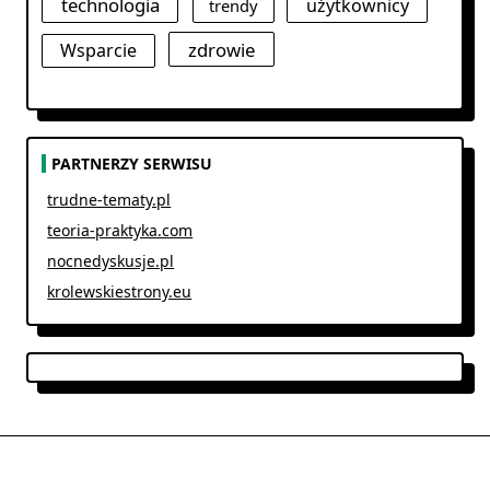
technologia
użytkownicy
trendy
zdrowie
Wsparcie
PARTNERZY SERWISU
trudne-tematy.pl
teoria-praktyka.com
nocnedyskusje.pl
krolewskiestrony.eu