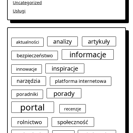
Uncategorized
Usługi
analizy
artykuły
aktualności
informacje
bezpieczeństwo
inspiracje
innowacje
narzędzia
platforma internetowa
porady
poradniki
portal
recenzje
rolnictwo
społeczność