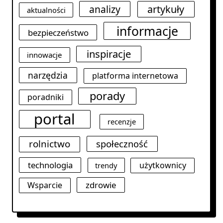
analizy
artykuły
aktualności
informacje
bezpieczeństwo
inspiracje
innowacje
narzędzia
platforma internetowa
porady
poradniki
portal
recenzje
rolnictwo
społeczność
technologia
użytkownicy
trendy
zdrowie
Wsparcie