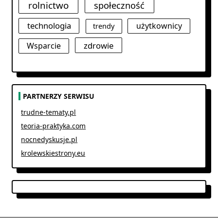
rolnictwo
społeczność
technologia
użytkownicy
trendy
zdrowie
Wsparcie
PARTNERZY SERWISU
trudne-tematy.pl
teoria-praktyka.com
nocnedyskusje.pl
krolewskiestrony.eu