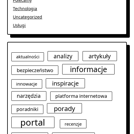
Polecamy
Technologia
Uncategorized
Usługi
analizy
artykuły
aktualności
informacje
bezpieczeństwo
inspiracje
innowacje
narzędzia
platforma internetowa
porady
poradniki
portal
recenzje