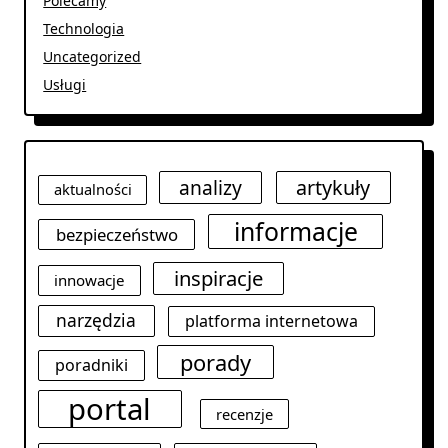
Polecamy
Technologia
Uncategorized
Usługi
analizy
artykuły
aktualności
informacje
bezpieczeństwo
inspiracje
innowacje
narzędzia
platforma internetowa
porady
poradniki
portal
recenzje