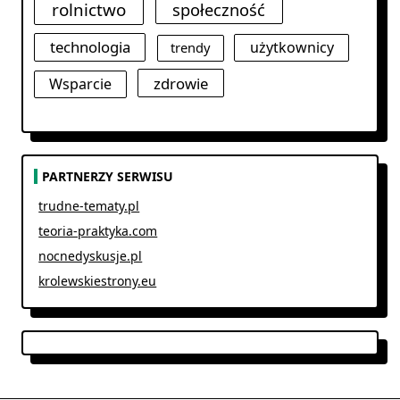
rolnictwo
społeczność
technologia
użytkownicy
trendy
zdrowie
Wsparcie
PARTNERZY SERWISU
trudne-tematy.pl
teoria-praktyka.com
nocnedyskusje.pl
krolewskiestrony.eu