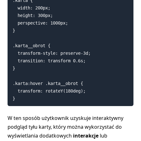
.karta {

  width: 200px;

  height: 300px;

  perspective: 1000px;

}

.karta__obrot {

  transform-style: preserve-3d;

  transition: transform 0.6s;

}

.karta:hover .karta__obrot {

  transform: rotateY(180deg);

W ten sposób użytkownik uzyskuje interaktywny
podgląd tyłu karty, który można wykorzystać do
wyświetlania dodatkowych
interakcje
lub