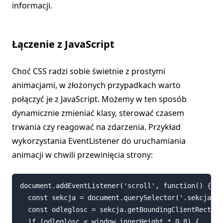
informacji.
Łączenie z JavaScript
Choć CSS radzi sobie świetnie z prostymi
animacjami, w złożonych przypadkach warto
połączyć je z JavaScript. Możemy w ten sposób
dynamicznie zmieniać klasy, sterować czasem
trwania czy reagować na zdarzenia. Przykład
wykorzystania EventListener do uruchamiania
animacji w chwili przewinięcia strony:
document.addEventListener('scroll', function() {

  const sekcja = document.querySelector('.sekcja-an
  const odleglosc = sekcja.getBoundingClientRect().
  if (odleglosc < window.innerHeight * 0.8) {
