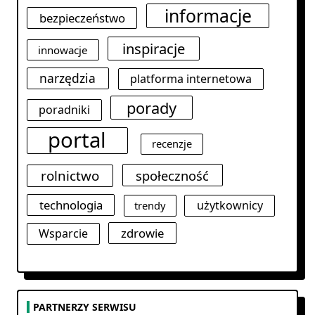
informacje
bezpieczeństwo
inspiracje
innowacje
narzędzia
platforma internetowa
porady
poradniki
portal
recenzje
rolnictwo
społeczność
technologia
użytkownicy
trendy
zdrowie
Wsparcie
PARTNERZY SERWISU