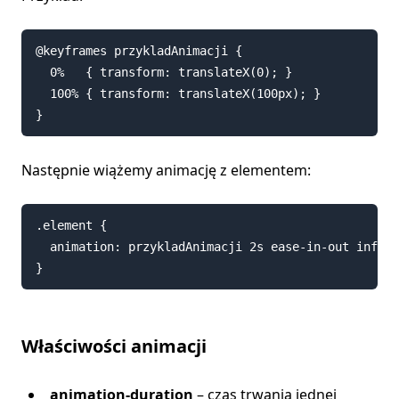
@keyframes przykladAnimacji {

  0%   { transform: translateX(0); }

  100% { transform: translateX(100px); }

Następnie wiążemy animację z elementem:
.element {

  animation: przykladAnimacji 2s ease-in-out infini
Właściwości animacji
animation-duration
– czas trwania jednej