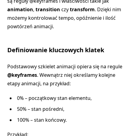
są reguły @keyframes i właściwości takie jak
animation
,
transition
czy
transform
. Dzięki nim
możemy kontrolować tempo, opóźnienie i ilość
powtórzeń animacji.
Definiowanie kluczowych klatek
Podstawowy szkielet animacji opiera się na regule
@keyframes
. Wewnątrz niej określamy kolejne
etapy animacji, na przykład:
0% – początkowy stan elementu,
50% – stan pośredni,
100% – stan końcowy.
Przykład: