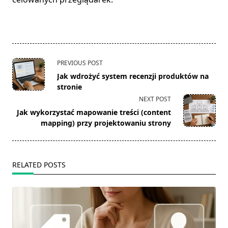
<span
PREVIOUS POST
class="nav-
Jak wdrożyć system recenzji produktów na
subtitle
stronie
screen-
NEXT POST
reader-
Jak wykorzystać mapowanie treści (content
text">Page</span>
mapping) przy projektowaniu strony
RELATED POSTS