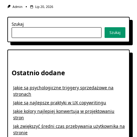
Admin
Lip 20, 2026
Szukaj
Szukaj
Ostatnio dodane
Jakie są psychologiczne triggery sprzedażowe na
stronach
Jakie są najlepsze praktyki w UX copywritingu
Jakie kolory najlepiej konwertują w projektowaniu
stron
Jak zwiększyć średni czas przebywania użytkownika na
stronie