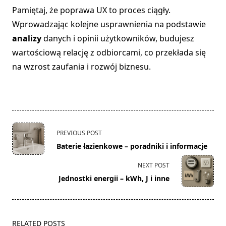
Pamiętaj, że poprawa UX to proces ciągły.
Wprowadzając kolejne usprawnienia na podstawie
analizy
danych i opinii użytkowników, budujesz
wartościową relację z odbiorcami, co przekłada się
na wzrost zaufania i rozwój biznesu.
<span
PREVIOUS POST
class="nav-
Baterie łazienkowe – poradniki i informacje
subtitle
screen-
NEXT POST
reader-
Jednostki energii – kWh, J i inne
text">Page</span>
RELATED POSTS