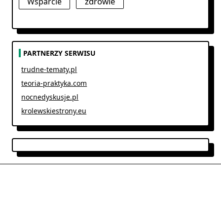
zdrowie
Wsparcie
PARTNERZY SERWISU
trudne-tematy.pl
teoria-praktyka.com
nocnedyskusje.pl
krolewskiestrony.eu