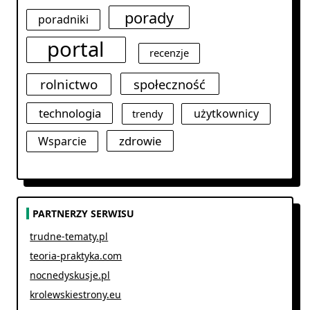
porady
poradniki
portal
recenzje
rolnictwo
społeczność
technologia
użytkownicy
trendy
zdrowie
Wsparcie
PARTNERZY SERWISU
trudne-tematy.pl
teoria-praktyka.com
nocnedyskusje.pl
krolewskiestrony.eu