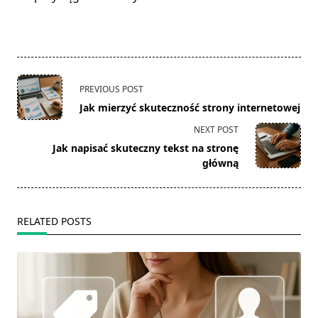
<span
PREVIOUS POST
class="nav-
Jak mierzyć skuteczność strony internetowej
subtitle
NEXT POST
screen-
Jak napisać skuteczny tekst na stronę
reader-
główną
text">Page</span>
RELATED POSTS