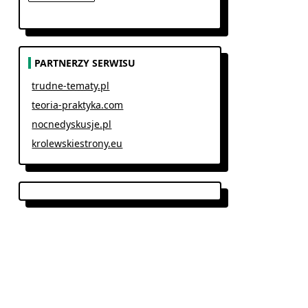
PARTNERZY SERWISU
trudne-tematy.pl
teoria-praktyka.com
nocnedyskusje.pl
krolewskiestrony.eu