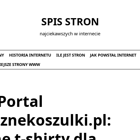
SPIS STRON
najciekawszych w internecie
NY
HISTORIA INTERNETU
ILE JEST STRON
JAK POWSTAŁ INTERNET
IEJSZE STRONY WWW
Portal
znekoszulki.pl:
e t-shirty dla