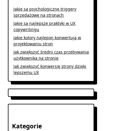
Jakie są psychologiczne triggery
sprzedażowe na stronach
Jakie są najlepsze praktyki w UX
copywritingu
Jakie kolory najlepiej konwertują w
projektowaniu stron
Jak zwiększyć średni czas przebywania
użytkownika na stronie
Jak zwiększyć konwersję strony dzięki
lepszemu UX
Kategorie