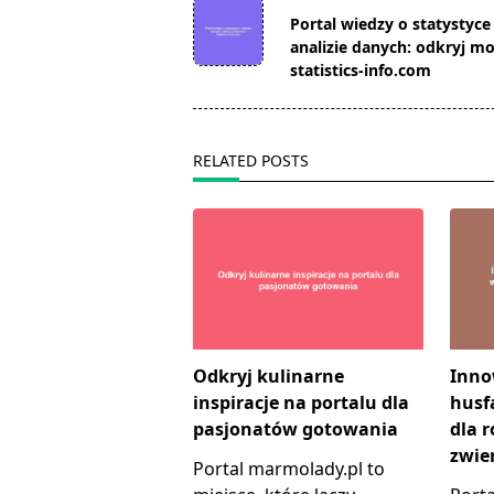
class="nav-
Portal wiedzy o statystyce 
subtitle
analizie danych: odkryj mo
screen-
statistics-info.com
reader-
text">Page</span>
RELATED POSTS
Odkryj kulinarne
Inno
inspiracje na portalu dla
husf
pasjonatów gotowania
dla 
zwie
Portal marmolady.pl to