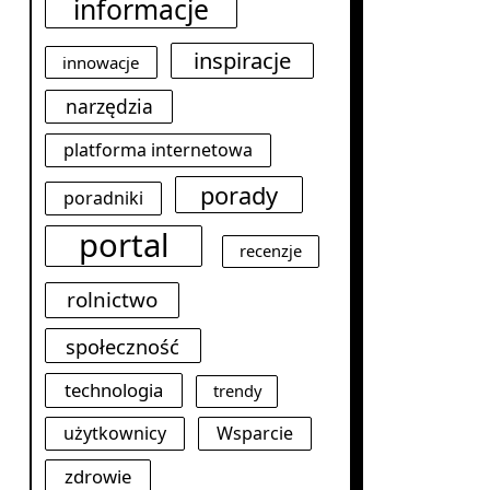
informacje
inspiracje
innowacje
narzędzia
platforma internetowa
porady
poradniki
portal
recenzje
rolnictwo
społeczność
technologia
trendy
użytkownicy
Wsparcie
zdrowie