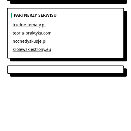
PARTNERZY SERWISU
trudne-tematy.pl
teoria-praktyka.com
nocnedyskusje.pl
krolewskiestrony.eu