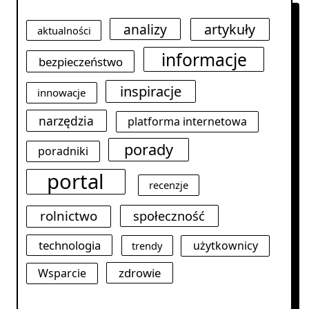
analizy
artykuły
aktualności
informacje
bezpieczeństwo
inspiracje
innowacje
narzędzia
platforma internetowa
porady
poradniki
portal
recenzje
rolnictwo
społeczność
technologia
użytkownicy
trendy
zdrowie
Wsparcie