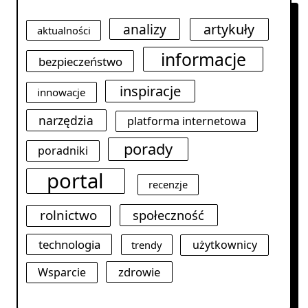
analizy
artykuły
aktualności
informacje
bezpieczeństwo
inspiracje
innowacje
narzędzia
platforma internetowa
porady
poradniki
portal
recenzje
rolnictwo
społeczność
technologia
użytkownicy
trendy
zdrowie
Wsparcie