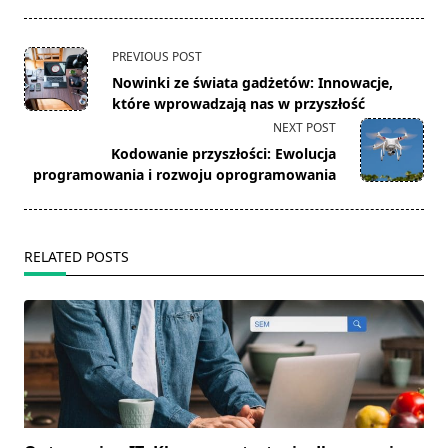
<span
PREVIOUS POST
class="nav-
Nowinki ze świata gadżetów: Innowacje,
subtitle
które wprowadzają nas w przyszłość
screen-
NEXT POST
reader-
Kodowanie przyszłości: Ewolucja
text">Page</span>
programowania i rozwoju oprogramowania
RELATED POSTS