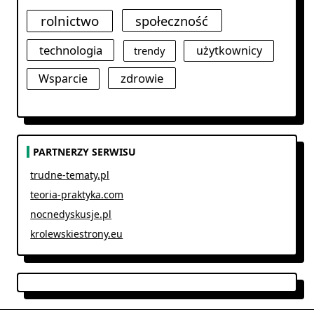
rolnictwo
społeczność
technologia
użytkownicy
trendy
zdrowie
Wsparcie
PARTNERZY SERWISU
trudne-tematy.pl
teoria-praktyka.com
nocnedyskusje.pl
krolewskiestrony.eu